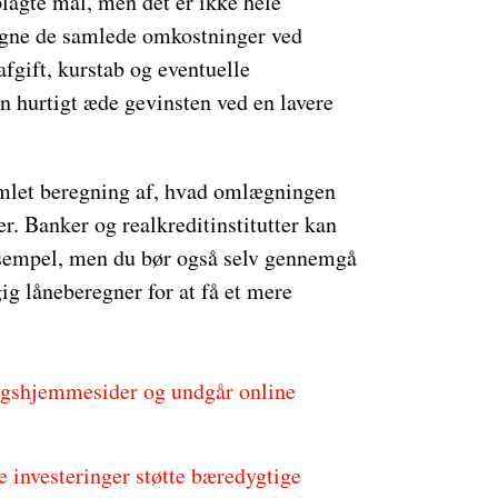
lagte mål, men det er ikke hele
gne de samlede omkostninger ved
fgift, kurstab og eventuelle
n hurtigt æde gevinsten ved en lavere
mlet beregning af, hvad omlægningen
er. Banker og realkreditinstitutter kan
ksempel, men du bør også selv gennemgå
gig låneberegner for at få et mere
ngshjemmesider og undgår online
e investeringer støtte bæredygtige