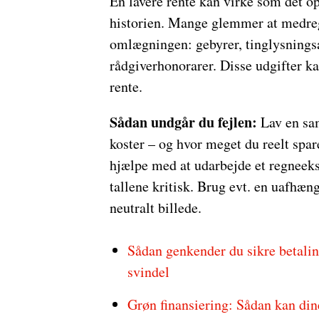
En lavere rente kan virke som det op
historien. Mange glemmer at medre
omlægningen: gebyrer, tinglysningsa
rådgiverhonorarer. Disse udgifter ka
rente.
Sådan undgår du fejlen:
Lav en sa
koster – og hvor meget du reelt spar
hjælpe med at udarbejde et regnee
tallene kritisk. Brug evt. en uafhæn
neutralt billede.
Sådan genkender du sikre betali
svindel
Grøn finansiering: Sådan kan din