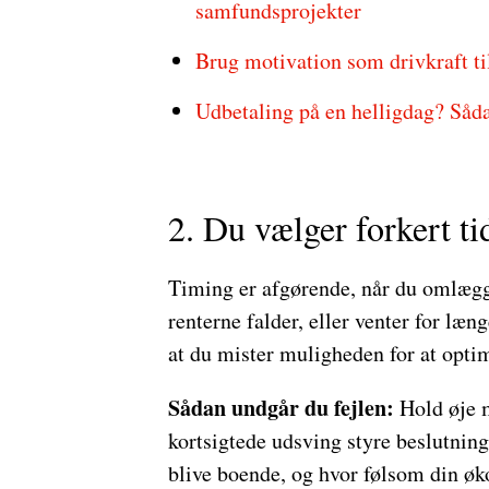
samfundsprojekter
Brug motivation som drivkraft t
Udbetaling på en helligdag? Såda
2. Du vælger forkert t
Timing er afgørende, når du omlægge
renterne falder, eller venter for læn
at du mister muligheden for at opti
Sådan undgår du fejlen:
Hold øje m
kortsigtede udsving styre beslutning
blive boende, og hvor følsom din øk