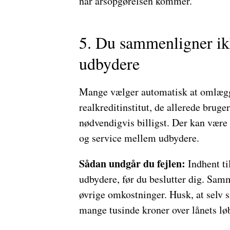
når årsopgørelsen kommer.
5. Du sammenligner ikk
udbydere
Mange vælger automatisk at omlægge
realkreditinstitut, de allerede brug
nødvendigvis billigst. Der kan være s
og service mellem udbydere.
Sådan undgår du fejlen:
Indhent ti
udbydere, før du beslutter dig. Sam
øvrige omkostninger. Husk, at selv s
mange tusinde kroner over lånets løb