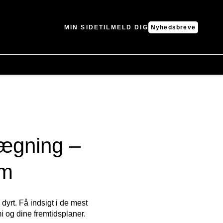
MIN SIDE
TILMELD DIG
Nyhedsbreve
lægning –
em
yrt. Få indsigt i de mest
i og dine fremtidsplaner.