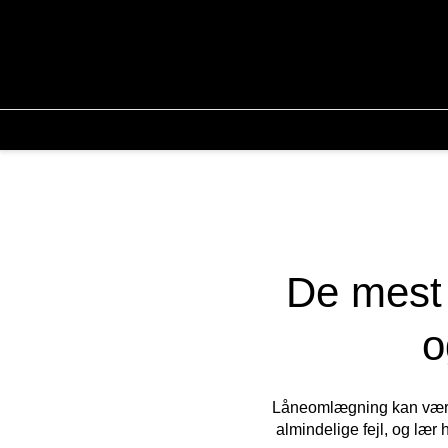
De mest 
o
Låneomlægning kan være e
almindelige fejl, og lær