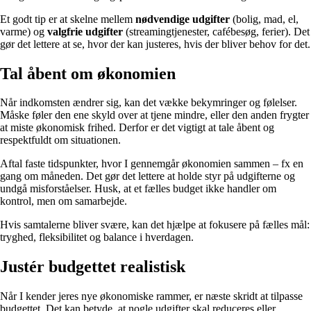
Et godt tip er at skelne mellem
nødvendige udgifter
(bolig, mad, el,
varme) og
valgfrie udgifter
(streamingtjenester, cafébesøg, ferier). Det
gør det lettere at se, hvor der kan justeres, hvis der bliver behov for det.
Tal åbent om økonomien
Når indkomsten ændrer sig, kan det vække bekymringer og følelser.
Måske føler den ene skyld over at tjene mindre, eller den anden frygter
at miste økonomisk frihed. Derfor er det vigtigt at tale åbent og
respektfuldt om situationen.
Aftal faste tidspunkter, hvor I gennemgår økonomien sammen – fx en
gang om måneden. Det gør det lettere at holde styr på udgifterne og
undgå misforståelser. Husk, at et fælles budget ikke handler om
kontrol, men om samarbejde.
Hvis samtalerne bliver svære, kan det hjælpe at fokusere på fælles mål:
tryghed, fleksibilitet og balance i hverdagen.
Justér budgettet realistisk
Når I kender jeres nye økonomiske rammer, er næste skridt at tilpasse
budgettet. Det kan betyde, at nogle udgifter skal reduceres eller