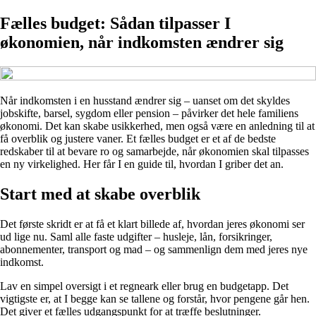
Fælles budget: Sådan tilpasser I
økonomien, når indkomsten ændrer sig
Når indkomsten i en husstand ændrer sig – uanset om det skyldes
jobskifte, barsel, sygdom eller pension – påvirker det hele familiens
økonomi. Det kan skabe usikkerhed, men også være en anledning til at
få overblik og justere vaner. Et fælles budget er et af de bedste
redskaber til at bevare ro og samarbejde, når økonomien skal tilpasses
en ny virkelighed. Her får I en guide til, hvordan I griber det an.
Start med at skabe overblik
Det første skridt er at få et klart billede af, hvordan jeres økonomi ser
ud lige nu. Saml alle faste udgifter – husleje, lån, forsikringer,
abonnementer, transport og mad – og sammenlign dem med jeres nye
indkomst.
Lav en simpel oversigt i et regneark eller brug en budgetapp. Det
vigtigste er, at I begge kan se tallene og forstår, hvor pengene går hen.
Det giver et fælles udgangspunkt for at træffe beslutninger.