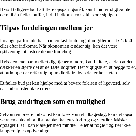
Hvis I tidligere har haft flere opsparingsmål, kan I midlertidigt samle
dem til én fælles buffer, indtil indkomsten stabiliserer sig igen.
Tilpas fordelingen mellem jer
I mange parforhold har man en fast fordeling af udgifterne – fx 50/50
eller efter indkomst. Når økonomien ændrer sig, kan det være
nødvendigt at justere denne fordeling.
Hvis den ene part midlertidigt tjener mindre, kan I aftale, at den anden
dækker en større del af de faste udgifter. Det vigtigste er, at begge føler,
at ordningen er retfærdig og midlertidig, hvis det er hensigten.
Et fælles budget kan hjælpe med at bevare følelsen af ligeværd, selv
når indkomsten ikke er ens.
Brug ændringen som en mulighed
Selvom en lavere indkomst kan føles som et tilbageslag, kan det også
være en anledning til at gentænke jeres forbrug og værdier. Måske
opdager I, at I kan klare jer med mindre – eller at nogle udgifter ikke
længere føles nødvendige.