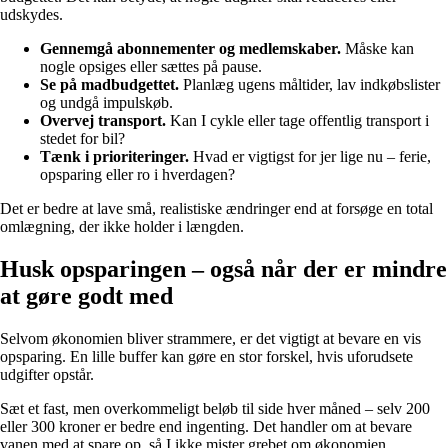
udskydes.
Gennemgå abonnementer og medlemskaber.
Måske kan
nogle opsiges eller sættes på pause.
Se på madbudgettet.
Planlæg ugens måltider, lav indkøbslister
og undgå impulskøb.
Overvej transport.
Kan I cykle eller tage offentlig transport i
stedet for bil?
Tænk i prioriteringer.
Hvad er vigtigst for jer lige nu – ferie,
opsparing eller ro i hverdagen?
Det er bedre at lave små, realistiske ændringer end at forsøge en total
omlægning, der ikke holder i længden.
Husk opsparingen – også når der er mindre
at gøre godt med
Selvom økonomien bliver strammere, er det vigtigt at bevare en vis
opsparing. En lille buffer kan gøre en stor forskel, hvis uforudsete
udgifter opstår.
Sæt et fast, men overkommeligt beløb til side hver måned – selv 200
eller 300 kroner er bedre end ingenting. Det handler om at bevare
vanen med at spare op, så I ikke mister grebet om økonomien.