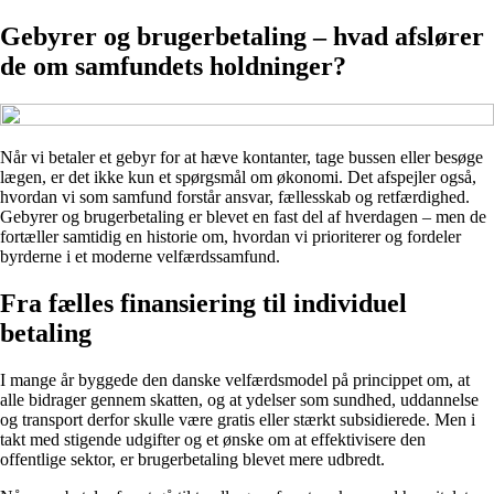
Gebyrer og brugerbetaling – hvad afslører
de om samfundets holdninger?
Når vi betaler et gebyr for at hæve kontanter, tage bussen eller besøge
lægen, er det ikke kun et spørgsmål om økonomi. Det afspejler også,
hvordan vi som samfund forstår ansvar, fællesskab og retfærdighed.
Gebyrer og brugerbetaling er blevet en fast del af hverdagen – men de
fortæller samtidig en historie om, hvordan vi prioriterer og fordeler
byrderne i et moderne velfærdssamfund.
Fra fælles finansiering til individuel
betaling
I mange år byggede den danske velfærdsmodel på princippet om, at
alle bidrager gennem skatten, og at ydelser som sundhed, uddannelse
og transport derfor skulle være gratis eller stærkt subsidierede. Men i
takt med stigende udgifter og et ønske om at effektivisere den
offentlige sektor, er brugerbetaling blevet mere udbredt.