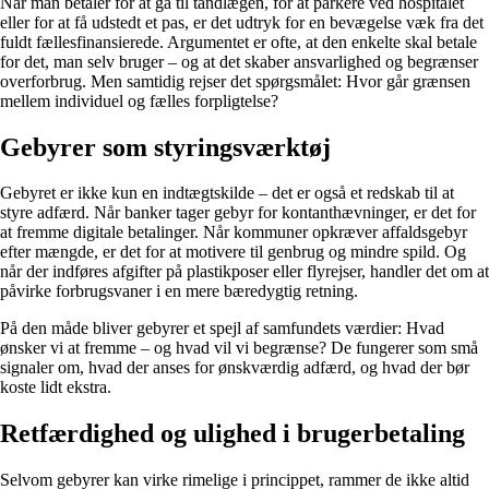
Når man betaler for at gå til tandlægen, for at parkere ved hospitalet
eller for at få udstedt et pas, er det udtryk for en bevægelse væk fra det
fuldt fællesfinansierede. Argumentet er ofte, at den enkelte skal betale
for det, man selv bruger – og at det skaber ansvarlighed og begrænser
overforbrug. Men samtidig rejser det spørgsmålet: Hvor går grænsen
mellem individuel og fælles forpligtelse?
Gebyrer som styringsværktøj
Gebyret er ikke kun en indtægtskilde – det er også et redskab til at
styre adfærd. Når banker tager gebyr for kontanthævninger, er det for
at fremme digitale betalinger. Når kommuner opkræver affaldsgebyr
efter mængde, er det for at motivere til genbrug og mindre spild. Og
når der indføres afgifter på plastikposer eller flyrejser, handler det om at
påvirke forbrugsvaner i en mere bæredygtig retning.
På den måde bliver gebyrer et spejl af samfundets værdier: Hvad
ønsker vi at fremme – og hvad vil vi begrænse? De fungerer som små
signaler om, hvad der anses for ønskværdig adfærd, og hvad der bør
koste lidt ekstra.
Retfærdighed og ulighed i brugerbetaling
Selvom gebyrer kan virke rimelige i princippet, rammer de ikke altid