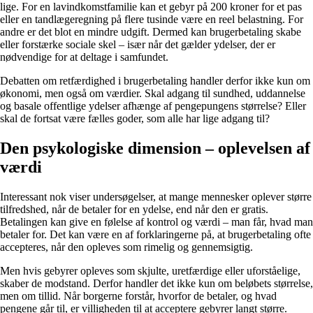
lige. For en lavindkomstfamilie kan et gebyr på 200 kroner for et pas
eller en tandlægeregning på flere tusinde være en reel belastning. For
andre er det blot en mindre udgift. Dermed kan brugerbetaling skabe
eller forstærke sociale skel – især når det gælder ydelser, der er
nødvendige for at deltage i samfundet.
Debatten om retfærdighed i brugerbetaling handler derfor ikke kun om
økonomi, men også om værdier. Skal adgang til sundhed, uddannelse
og basale offentlige ydelser afhænge af pengepungens størrelse? Eller
skal de fortsat være fælles goder, som alle har lige adgang til?
Den psykologiske dimension – oplevelsen af
værdi
Interessant nok viser undersøgelser, at mange mennesker oplever større
tilfredshed, når de betaler for en ydelse, end når den er gratis.
Betalingen kan give en følelse af kontrol og værdi – man får, hvad man
betaler for. Det kan være en af forklaringerne på, at brugerbetaling ofte
accepteres, når den opleves som rimelig og gennemsigtig.
Men hvis gebyrer opleves som skjulte, uretfærdige eller uforståelige,
skaber de modstand. Derfor handler det ikke kun om beløbets størrelse,
men om tillid. Når borgerne forstår, hvorfor de betaler, og hvad
pengene går til, er villigheden til at acceptere gebyrer langt større.