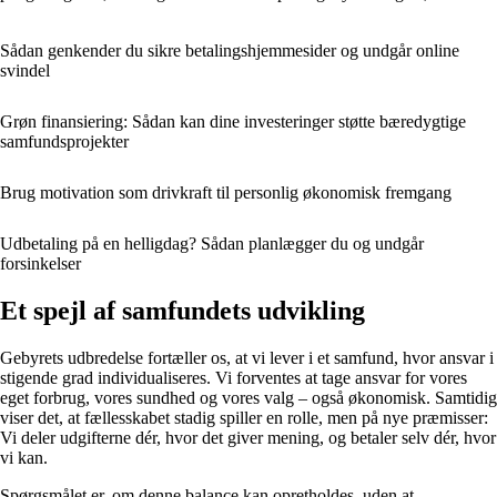
Sådan genkender du sikre betalingshjemmesider og undgår online
svindel
Grøn finansiering: Sådan kan dine investeringer støtte bæredygtige
samfundsprojekter
Brug motivation som drivkraft til personlig økonomisk fremgang
Udbetaling på en helligdag? Sådan planlægger du og undgår
forsinkelser
Et spejl af samfundets udvikling
Gebyrets udbredelse fortæller os, at vi lever i et samfund, hvor ansvar i
stigende grad individualiseres. Vi forventes at tage ansvar for vores
eget forbrug, vores sundhed og vores valg – også økonomisk. Samtidig
viser det, at fællesskabet stadig spiller en rolle, men på nye præmisser:
Vi deler udgifterne dér, hvor det giver mening, og betaler selv dér, hvor
vi kan.
Spørgsmålet er, om denne balance kan opretholdes, uden at