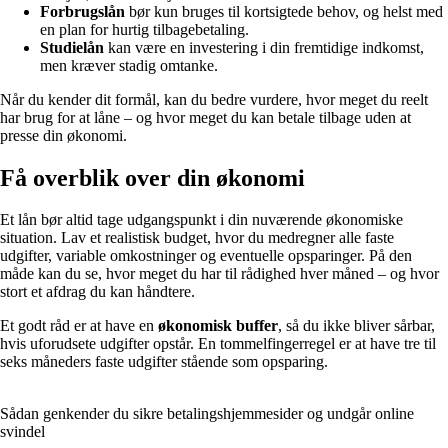
Forbrugslån
bør kun bruges til kortsigtede behov, og helst med
en plan for hurtig tilbagebetaling.
Studielån
kan være en investering i din fremtidige indkomst,
men kræver stadig omtanke.
Når du kender dit formål, kan du bedre vurdere, hvor meget du reelt
har brug for at låne – og hvor meget du kan betale tilbage uden at
presse din økonomi.
Få overblik over din økonomi
Et lån bør altid tage udgangspunkt i din nuværende økonomiske
situation. Lav et realistisk budget, hvor du medregner alle faste
udgifter, variable omkostninger og eventuelle opsparinger. På den
måde kan du se, hvor meget du har til rådighed hver måned – og hvor
stort et afdrag du kan håndtere.
Et godt råd er at have en
økonomisk buffer
, så du ikke bliver sårbar,
hvis uforudsete udgifter opstår. En tommelfingerregel er at have tre til
seks måneders faste udgifter stående som opsparing.
Sådan genkender du sikre betalingshjemmesider og undgår online
svindel