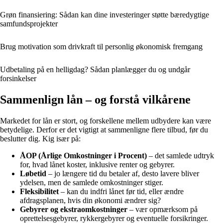
Grøn finansiering: Sådan kan dine investeringer støtte bæredygtige
samfundsprojekter
Brug motivation som drivkraft til personlig økonomisk fremgang
Udbetaling på en helligdag? Sådan planlægger du og undgår
forsinkelser
Sammenlign lån – og forstå vilkårene
Markedet for lån er stort, og forskellene mellem udbydere kan være
betydelige. Derfor er det vigtigt at sammenligne flere tilbud, før du
beslutter dig. Kig især på:
ÅOP (Årlige Omkostninger i Procent)
– det samlede udtryk
for, hvad lånet koster, inklusive renter og gebyrer.
Løbetid
– jo længere tid du betaler af, desto lavere bliver
ydelsen, men de samlede omkostninger stiger.
Fleksibilitet
– kan du indfri lånet før tid, eller ændre
afdragsplanen, hvis din økonomi ændrer sig?
Gebyrer og ekstraomkostninger
– vær opmærksom på
oprettelsesgebyrer, rykkergebyrer og eventuelle forsikringer.