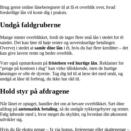
Brug gerne online låneberegnere til at få et overblik over, hvad
forskellige lån vil koste dig i praksis.
Undgå faldgruberne
Mange mister overblikket, fordi de tager flere små lån i stedet for ét
samlet. Det kan føre til høje renter og uoverskuelige betalinger.
Overvej i stedet at
samle dine lån
i ét, hvis du har flere kreditter – det
kan give lavere rente og bedre overblik.
Vær også opmærksom på
fristelsen ved hurtige lån
. Reklamer for
“penge på kontoen i dag” kan virke tillokkende, men de hurtige
løsninger er ofte de dyreste. Tag dig tid til at læse det med småt, og
undgå at låne til forbrug, du ikke har råd til.
Hold styr på afdragene
Når lånet er optaget, handler det om at bevare overblikket. Sæt dine
afdrag på
automatisk betaling
, så du undgår rykkergebyrer og renter.
Følg løbende med i, hvor meget du skylder, og hvordan din økonomi
udvikler sig.
Hvis du får ekstra penge – fx via bonus, feriepenge eller skattepenge –