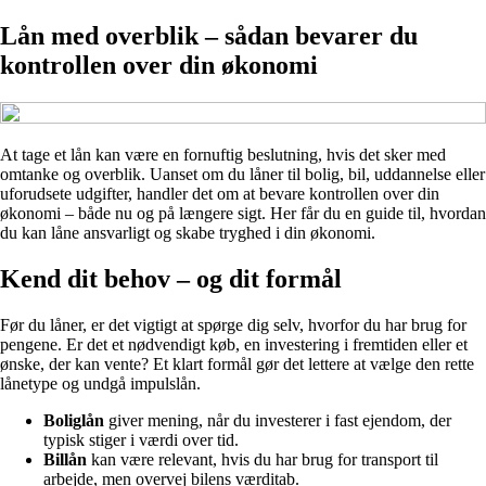
Lån med overblik – sådan bevarer du
kontrollen over din økonomi
At tage et lån kan være en fornuftig beslutning, hvis det sker med
omtanke og overblik. Uanset om du låner til bolig, bil, uddannelse eller
uforudsete udgifter, handler det om at bevare kontrollen over din
økonomi – både nu og på længere sigt. Her får du en guide til, hvordan
du kan låne ansvarligt og skabe tryghed i din økonomi.
Kend dit behov – og dit formål
Før du låner, er det vigtigt at spørge dig selv, hvorfor du har brug for
pengene. Er det et nødvendigt køb, en investering i fremtiden eller et
ønske, der kan vente? Et klart formål gør det lettere at vælge den rette
lånetype og undgå impulslån.
Boliglån
giver mening, når du investerer i fast ejendom, der
typisk stiger i værdi over tid.
Billån
kan være relevant, hvis du har brug for transport til
arbejde, men overvej bilens værditab.