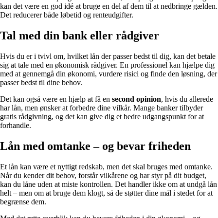
kan det være en god idé at bruge en del af dem til at nedbringe gælden.
Det reducerer både løbetid og renteudgifter.
Tal med din bank eller rådgiver
Hvis du er i tvivl om, hvilket lån der passer bedst til dig, kan det betale
sig at tale med en økonomisk rådgiver. En professionel kan hjælpe dig
med at gennemgå din økonomi, vurdere risici og finde den løsning, der
passer bedst til dine behov.
Det kan også være en hjælp at få en
second opinion
, hvis du allerede
har lån, men ønsker at forbedre dine vilkår. Mange banker tilbyder
gratis rådgivning, og det kan give dig et bedre udgangspunkt for at
forhandle.
Lån med omtanke – og bevar friheden
Et lån kan være et nyttigt redskab, men det skal bruges med omtanke.
Når du kender dit behov, forstår vilkårene og har styr på dit budget,
kan du låne uden at miste kontrollen. Det handler ikke om at undgå lån
helt – men om at bruge dem klogt, så de støtter dine mål i stedet for at
begrænse dem.