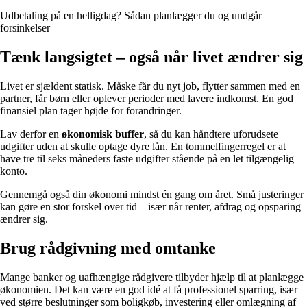
Udbetaling på en helligdag? Sådan planlægger du og undgår
forsinkelser
Tænk langsigtet – også når livet ændrer sig
Livet er sjældent statisk. Måske får du nyt job, flytter sammen med en
partner, får børn eller oplever perioder med lavere indkomst. En god
finansiel plan tager højde for forandringer.
Lav derfor en
økonomisk buffer
, så du kan håndtere uforudsete
udgifter uden at skulle optage dyre lån. En tommelfingerregel er at
have tre til seks måneders faste udgifter stående på en let tilgængelig
konto.
Gennemgå også din økonomi mindst én gang om året. Små justeringer
kan gøre en stor forskel over tid – især når renter, afdrag og opsparing
ændrer sig.
Brug rådgivning med omtanke
Mange banker og uafhængige rådgivere tilbyder hjælp til at planlægge
økonomien. Det kan være en god idé at få professionel sparring, især
ved større beslutninger som boligkøb, investering eller omlægning af