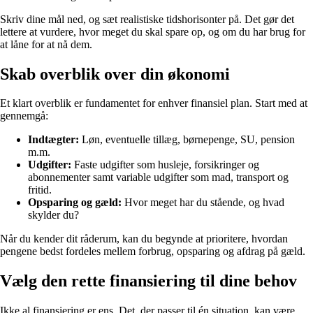
Skriv dine mål ned, og sæt realistiske tidshorisonter på. Det gør det
lettere at vurdere, hvor meget du skal spare op, og om du har brug for
at låne for at nå dem.
Skab overblik over din økonomi
Et klart overblik er fundamentet for enhver finansiel plan. Start med at
gennemgå:
Indtægter:
Løn, eventuelle tillæg, børnepenge, SU, pension
m.m.
Udgifter:
Faste udgifter som husleje, forsikringer og
abonnementer samt variable udgifter som mad, transport og
fritid.
Opsparing og gæld:
Hvor meget har du stående, og hvad
skylder du?
Når du kender dit råderum, kan du begynde at prioritere, hvordan
pengene bedst fordeles mellem forbrug, opsparing og afdrag på gæld.
Vælg den rette finansiering til dine behov
Ikke al finansiering er ens. Det, der passer til én situation, kan være