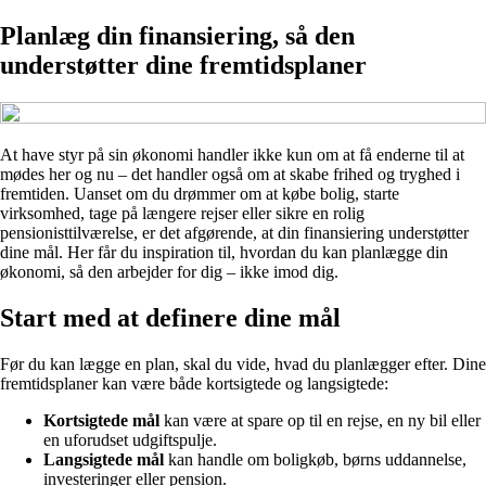
Planlæg din finansiering, så den
understøtter dine fremtidsplaner
At have styr på sin økonomi handler ikke kun om at få enderne til at
mødes her og nu – det handler også om at skabe frihed og tryghed i
fremtiden. Uanset om du drømmer om at købe bolig, starte
virksomhed, tage på længere rejser eller sikre en rolig
pensionisttilværelse, er det afgørende, at din finansiering understøtter
dine mål. Her får du inspiration til, hvordan du kan planlægge din
økonomi, så den arbejder for dig – ikke imod dig.
Start med at definere dine mål
Før du kan lægge en plan, skal du vide, hvad du planlægger efter. Dine
fremtidsplaner kan være både kortsigtede og langsigtede:
Kortsigtede mål
kan være at spare op til en rejse, en ny bil eller
en uforudset udgiftspulje.
Langsigtede mål
kan handle om boligkøb, børns uddannelse,
investeringer eller pension.